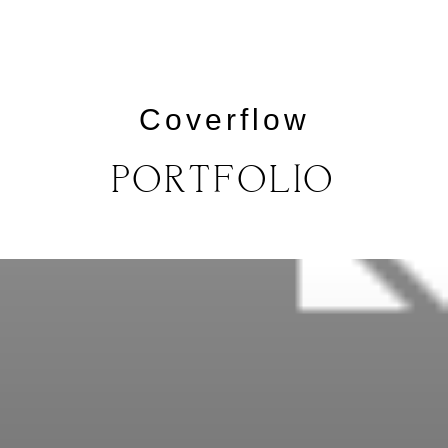
Coverflow
M
E
N
U
S
PORTFOLIO
H
O
M
E
A
B
O
U
T
M
E
C
O
N
T
A
C
T
C
O
U
R
S
E
S