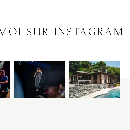
V
I
C
T
O
R
&
A
S
H
L
E
-MOI
SUR
INSTAGRAM
H
A
R
R
Y
&
J
A
N
E