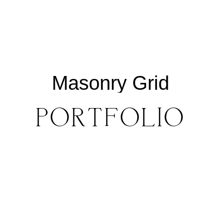
Masonry
Grid
P
O
R
T
F
O
L
I
O
S
PORTFOLIO
J
O
H
N
&
L
I
Z
A
S
T
E
P
H
&
J
E
N
N
I
F
E