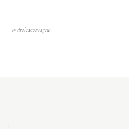
Y
@
droledevoyageur