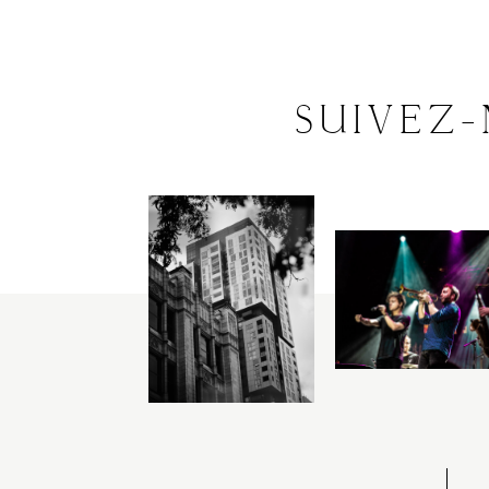
C
O
N
T
A
C
T
SUIVEZ
C
O
U
R
S
E
S
S
H
O
P