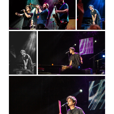
S
H
O
P
P
O
R
T
F
O
L
I
O
S
J
O
H
N
&
L
I
Z
A
S
T
E
P
H
&
J
E
N
N
I
F
E
R
V
I
C
T
O
R
&
A
S
H
L
E
Y
H
A
R
R
Y
&
J
A
N
E