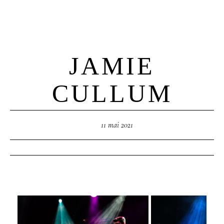
JAMIE
M
E
N
U
S
CULLUM
H
O
M
E
11 mai 2021
A
B
O
U
T
M
E
C
O
N
T
A
C
T
C
O
U
R
S
E
S