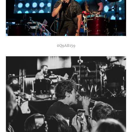
0Q9A8159