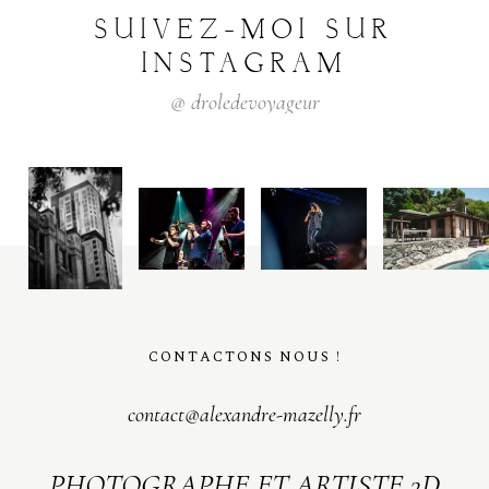
SUIVEZ-MOI
SUR
S
H
O
P
INSTAGRAM
@
droledevoyageur
P
O
R
T
F
O
L
I
O
S
J
O
H
N
&
L
I
Z
A
S
T
E
P
H
&
J
E
N
N
I
F
E
R
CONTACTONS NOUS !
V
I
C
T
O
R
&
A
S
H
L
E
Y
contact@alexandre-mazelly.fr
H
A
R
R
Y
&
J
A
N
E
PHOTOGRAPHE ET ARTISTE 3D