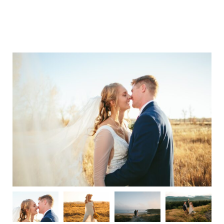
M
E
N
U
S
H
O
M
E
A
B
O
U
T
M
E
C
O
N
T
A
C
T
C
O
U
R
S
E
S