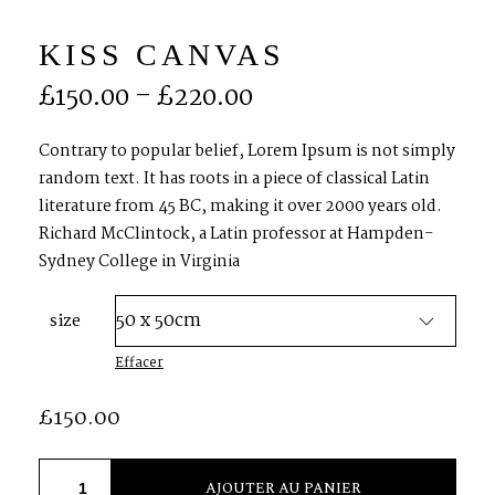
KISS CANVAS
S
H
O
P
£
150.00
–
£
220.00
P
O
R
T
F
O
L
I
O
S
Contrary to popular belief, Lorem Ipsum is not simply
random text. It has roots in a piece of classical Latin
literature from 45 BC, making it over 2000 years old.
J
O
H
N
&
L
I
Z
A
Richard McClintock, a Latin professor at Hampden-
Sydney College in Virginia
S
T
E
P
H
&
J
E
N
N
I
F
E
R
size
Effacer
V
I
C
T
O
R
&
A
S
H
L
E
Y
£
150.00
H
A
R
R
Y
&
J
A
N
E
AJOUTER AU PANIER