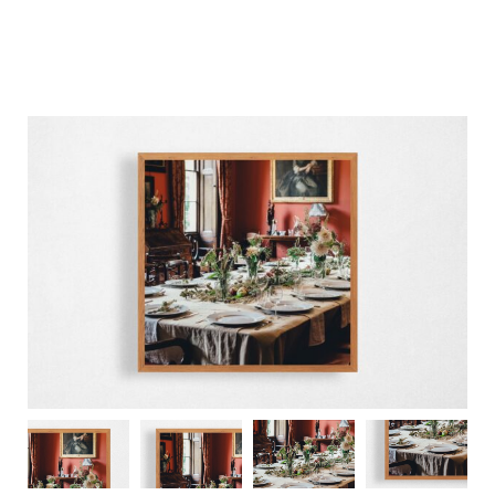
M
E
N
U
S
H
O
M
E
A
B
O
U
T
M
E
C
O
N
T
A
C
T
C
O
U
R
S
E
S