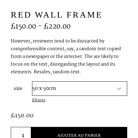
RED WALL FRAME
S
H
O
P
£
150.00
–
£
220.00
P
O
R
T
F
O
L
I
O
S
However, reviewers tend to be distracted by
comprehensible content, say, a random text copied
from a newspaper or the internet. The are likely to
J
O
H
N
&
L
I
Z
A
focus on the text, disregarding the layout and its
elements. Besides, random text.
S
T
E
P
H
&
J
E
N
N
I
F
E
R
size
Effacer
V
I
C
T
O
R
&
A
S
H
L
E
Y
£
150.00
H
A
R
R
Y
&
J
A
N
E
AJOUTER AU PANIER