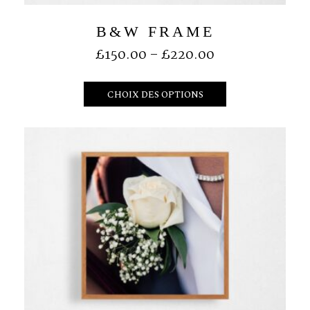
B&W FRAME
£
150.00
–
£
220.00
CHOIX DES OPTIONS