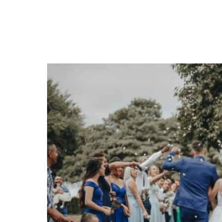
M
E
N
U
S
H
O
M
E
A
B
O
U
T
M
E