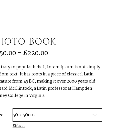
MENU
HOTO BOOK
150.00
–
£
220.00
trary to popular belief, Lorem Ipsum is not simply
om text. It has roots in a piece of classical Latin
erature from 45 BC, making it over 2000 years old.
hard McClintock, a Latin professor at Hampden-
ney College in Virginia
R
ze
Effacer