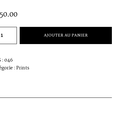
150.00
Y
AJOUTER AU PANIER
 :
046
égorie :
Prints