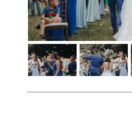
C
O
N
T
A
C
T
C
O
U
R
S
E
S
S
H
O
P