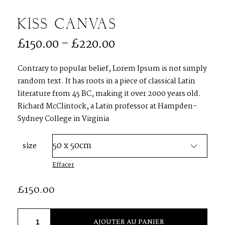
KISS CANVAS
S
H
O
P
£
150.00
–
£
220.00
P
O
R
T
F
O
L
I
O
S
Contrary to popular belief, Lorem Ipsum is not simply
random text. It has roots in a piece of classical Latin
literature from 45 BC, making it over 2000 years old.
J
O
H
N
&
L
I
Z
A
Richard McClintock, a Latin professor at Hampden-
Sydney College in Virginia
S
T
E
P
H
&
J
E
N
N
I
F
E
R
size
Effacer
V
I
C
T
O
R
&
A
S
H
L
E
Y
£
150.00
H
A
R
R
Y
&
J
A
N
E
AJOUTER AU PANIER