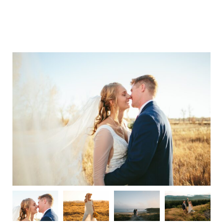
M
E
N
U
S
H
O
M
E
A
B
O
U
T
M
E
C
O
N
T
A
C
T
C
O
U
R
S
E
S