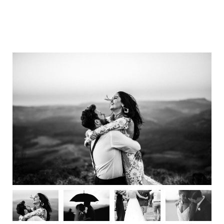
M
E
N
U
S
H
O
M
E
A
B
O
U
T
M
E
C
O
N
T
A
C
T
C
O
U
R
S
E
S