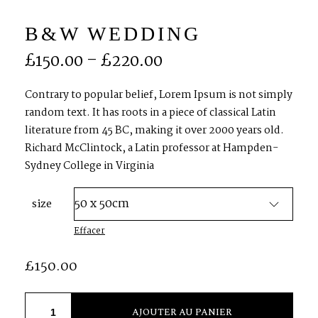
B&W WEDDING
S
H
O
P
£
150.00
–
£
220.00
P
O
R
T
F
O
L
I
O
S
Contrary to popular belief, Lorem Ipsum is not simply
random text. It has roots in a piece of classical Latin
literature from 45 BC, making it over 2000 years old.
J
O
H
N
&
L
I
Z
A
Richard McClintock, a Latin professor at Hampden-
Sydney College in Virginia
S
T
E
P
H
&
J
E
N
N
I
F
E
R
size
Effacer
V
I
C
T
O
R
&
A
S
H
L
E
Y
£
150.00
H
A
R
R
Y
&
J
A
N
E
AJOUTER AU PANIER