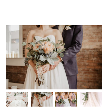
M
E
N
U
S
H
O
M
E
A
B
O
U
T
M
E
C
O
N
T
A
C
T
C
O
U
R
S
E
S