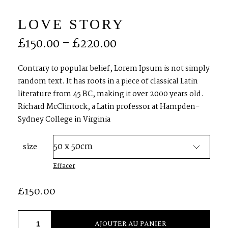
LOVE STORY
S
H
O
P
£
150.00
–
£
220.00
P
O
R
T
F
O
L
I
O
S
Contrary to popular belief, Lorem Ipsum is not simply
random text. It has roots in a piece of classical Latin
literature from 45 BC, making it over 2000 years old.
J
O
H
N
&
L
I
Z
A
Richard McClintock, a Latin professor at Hampden-
Sydney College in Virginia
S
T
E
P
H
&
J
E
N
N
I
F
E
R
size
Effacer
V
I
C
T
O
R
&
A
S
H
L
E
Y
£
150.00
H
A
R
R
Y
&
J
A
N
E
AJOUTER AU PANIER